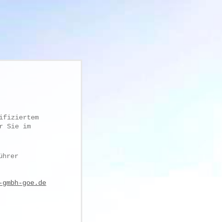
ifiziertem
r Sie im
ührer
-gmbh-goe.de