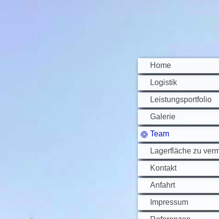
Home
Logistik
Leistungsportfolio
Galerie
Team
Lagerfläche zu ver
Kontakt
Anfahrt
Impressum