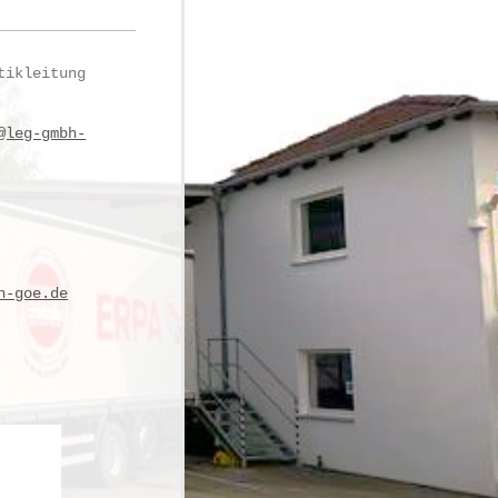
tikleitung
@leg-gmbh-
h-goe.de