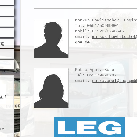
Markus Hawlitschek, Logis
Tel: 0551/50969901
Mobil: 01523/3746645
email:
markus.hawlitschek
goe.de
ng
Petra Apel, Büro
Tel: 0551/9996707
email:
petra.apel@leg-gmb
te